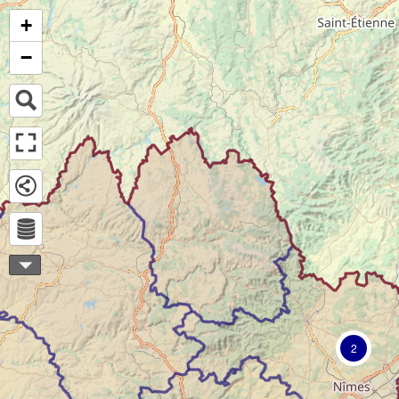
+
−
2