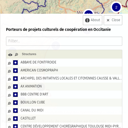
2
20
About
Close
Porteurs de projets culturels de coopération en Occitanie
2
2
4
Structures
ABBAYE DE FONTFROIDE
AMERICAN COSMOPRAPH
ARCHIPEL DES INITIATIVES LOCALES ET CITOYENNES CAUSSE & VALLÃ?E DE LA BUÃ?GES
AX ANIMATION
5
BBB CENTRE D'ART
4
BOUILLON CUBE
30 km
CANAL DU MIDI
20 mi
Tiles © Gravitystorm / map data OpenStreetMap
— About
— Home
CASTILLET
Porteurs de projets culturels de coopération en Occitanie
by
s.pages
—
CENTRE DÉVELOPPEMENT CHORÉGRAPHIQUE TOULOUSE MIDI-PYRENEES