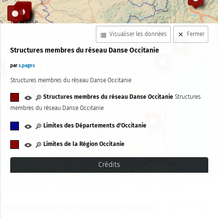
Visualiser les données
Fermer
Structures membres du réseau Danse Occitanie
par
s.pages
Structures membres du réseau Danse Occitanie
Structures membres du réseau Danse Occitanie
Structures
membres du réseau Danse Occitanie
Limites des Départements d'Occitanie
Limites de la Région Occitanie
Crédits
30 km
Tiles © Gravitystorm / map data OpenStreetMap
— © Occitanie en scène 2021
— À propos
20 mi
— Accueil
Structures membres du réseau Danse Occitanie
par
s.pages
— À propos
|